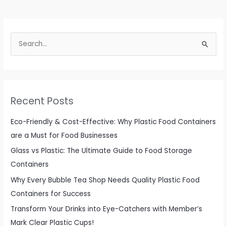
S
e
a
r
c
Recent Posts
h
f
Eco-Friendly & Cost-Effective: Why Plastic Food Containers
o
are a Must for Food Businesses
r
Glass vs Plastic: The Ultimate Guide to Food Storage
:
Containers
Why Every Bubble Tea Shop Needs Quality Plastic Food
Containers for Success
Transform Your Drinks into Eye-Catchers with Member’s
Mark Clear Plastic Cups!