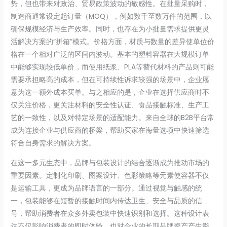
势，但也带来对政治、贸易政策波动的敏感性。在批量采购时，
制造商通常设定起订量（MOQ），例如数千至数万件的范围，以
确保规模经济与生产效率。同时，也存在为小批量需求提供更灵
活解决方案的“拼箱”模式。价格方面，材质与数量的差异使单位价
格在一个相对广泛的区间内波动。基本的塑料容器在大规模订单
中能够实现较低单价，而使用纸浆、PLA等替代材料的产品则可能
需要承担略高的成本，但在可持续性诉求较强的场景中，企业愿
意为这一额外成本买单。与之相应的是，企业在选择供应商时不
仅关注价格，更关注材料的安全性认证、食品接触标准、生产工
艺的一致性，以及对特定场景的适配能力。来自全球的B2B平台常
成为连接企业与供应商的桥梁，帮助买家在海量选项中快速筛选
符合自身需求的解决方案。
在这一多元生态中，品牌与包装设计的结合逐渐成为推动市场的
重要因素。定制化印刷、图案设计、色彩策略等元素使容器不仅
是运输工具，更成为品牌语言的一部分。通过视觉与触感的统
一，包装能够在短暂的接触时间内传达卫生、安全与品质的信
号，帮助消费者在众多外卖包装中快速识别和选择。这种设计表
达不仅影响消费者的即时体验，也对企业的长期品牌资产产生影