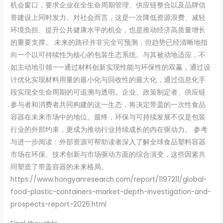
机会窗口，要求企业在全生命周期管理、供应链整合以及品牌信
誉建设上同时发力。对社会而言，这是一次降低资源浪费、减轻
环境负担、提升公共健康水平的机会，也是推动经济高质量增长
的重要支撑。 未来的路径并非完全可预测，但趋势已经清晰地指
向一个以可持续性为核心的包装生态系统。与其被动地适应，不
如主动地引领——通过材料创新实现性能与环保性的双赢，通过设
计优化实现材料用量的最小化与回收性的最大化，通过信息化手
段实现全生命周期的可追溯与透明。企业、政策制定者、供应链
参与者和消费者共同构建的这一生态，将决定带盖的一次性食品
容器在未来市场中的地位。最终，环保与可持续发展不仅是包装
行业的外部约束，更成为推动行业持续成长的内在驱动力。 参考
与进一步阅读：外部资源可帮助读者深入了解全球食品塑料容器
市场在环保、技术创新与市场驱动方面的综合演变，这些因素共
同塑造了带盖容器的未来格局。
https://www.hongyanresearch.com/report/1197211/global-
food-plastic-containers-market-depth-investigation-and-
prospects-report-2026.html