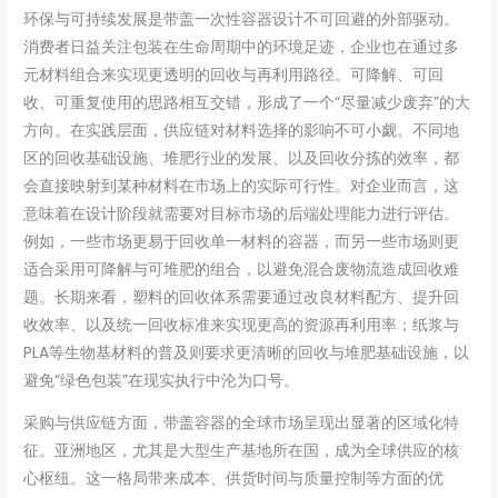
环保与可持续发展是带盖一次性容器设计不可回避的外部驱动。
消费者日益关注包装在生命周期中的环境足迹，企业也在通过多
元材料组合来实现更透明的回收与再利用路径。可降解、可回
收、可重复使用的思路相互交错，形成了一个“尽量减少废弃”的大
方向。在实践层面，供应链对材料选择的影响不可小觑。不同地
区的回收基础设施、堆肥行业的发展、以及回收分拣的效率，都
会直接映射到某种材料在市场上的实际可行性。对企业而言，这
意味着在设计阶段就需要对目标市场的后端处理能力进行评估。
例如，一些市场更易于回收单一材料的容器，而另一些市场则更
适合采用可降解与可堆肥的组合，以避免混合废物流造成回收难
题。长期来看，塑料的回收体系需要通过改良材料配方、提升回
收效率、以及统一回收标准来实现更高的资源再利用率；纸浆与
PLA等生物基材料的普及则要求更清晰的回收与堆肥基础设施，以
避免“绿色包装”在现实执行中沦为口号。
采购与供应链方面，带盖容器的全球市场呈现出显著的区域化特
征。亚洲地区，尤其是大型生产基地所在国，成为全球供应的核
心枢纽。这一格局带来成本、供货时间与质量控制等方面的优