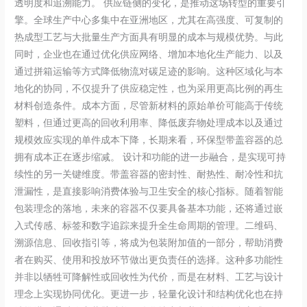
透明度和追溯能力。 供应链侧的变化，是推动这场转型的重要引
擎。全球生产中心多集中在亚洲地区，尤其在高强度、可复制的
热成型工艺与大批量生产方面具有明显的成本与规模优势。与此
同时，企业也在通过优化供应网络、增加本地化生产能力、以及
通过拼箱运输等方式降低物流对碳足迹的影响。这种区域化与本
地化的协同，不仅提升了供应稳定性，也为采用更高比例的再生
材料创造条件。成本方面，尽管新材料的原始单价可能高于传统
塑料，但通过更高的回收利用率、降低废弃物处理成本以及通过
规模效应实现的单件成本下降，长期来看，环保型带盖容器的总
拥有成本正在逐步缩减。 设计和功能的进一步融合，是实现可持
续性的另一关键维度。带盖容器的密封性、耐热性、耐冷性和抗
泄漏性，是直接影响消费体验与卫生安全的核心指标。随着智能
包装理念的落地，未来的容器不仅要具备基本功能，还将通过嵌
入式传感、标签和数字追踪来提升全生命周期的管理。二维码、
溯源信息、回收指引等，将成为包装附加值的一部分，帮助消费
者在购买、使用和投放环节做出更负责任的选择。这种多功能性
并非以牺牲可降解性或回收性为代价，而是在材料、工艺与设计
理念上实现协同优化。更进一步，轻量化设计和结构优化也在持