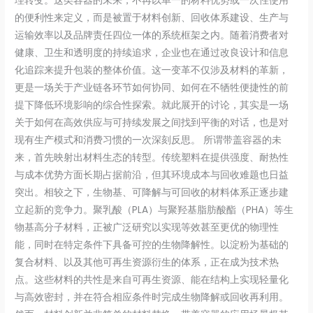
理转变。这类容器的未来，不再以单一的材料优势或一次性使用
的便利性来定义，而是被置于材料创新、回收体系建设、生产与
运输效率以及品牌责任四位一体的系统框架之内。随着消费者对
健康、卫生和透明度的持续追求，企业也在通过改良设计和信息
化追踪来提升包装的整体价值。这一变革不仅涉及材料的革新，
更是一场关于产业链各环节如何协同、如何在不牺牲便捷性的前
提下降低环境影响的综合性探索。就此展开的讨论，其实是一场
关于如何在高效供应与可持续发展之间找到平衡的对话，也是对
现有生产模式和消费习惯的一次深刻反思。 所谓带盖容器的未
来，首先映射出材料生态的转型。传统塑料在提供强度、耐热性
与成本优势方面长期占据前沿，但其环境成本与回收难题也日益
突出。相较之下，生物基、可降解与可回收的材料体系正逐步建
立起新的竞争力。聚乳酸（PLA）与聚羟基脂肪酸酯（PHA）等生
物基高分子材料，正被广泛研究以实现等效甚至更优的物理性
能，同时在特定条件下具备可控的生物降解性。以淀粉为基础的
复合材料、以及其他可再生资源衍生的体系，正在成为技术热
点。这些材料的共性是来自可再生资源、能在结构上实现轻量化
与高效密封，并在符合相应条件时完成生物降解或回收再利用。