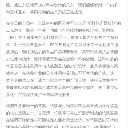
险。通过系统地审视材料与设计的关系，我们能够看到一个由多
种选择互补、共同推动的生态系统正在成形。
在今日的市场中，主流材料的区分并不仅仅是“塑料好还是纸好”的
二元对立，而是一个关于功能与可持续性的权衡过程。聚丙烯
（PP）作为最常见的塑料材质之一，提供了极强的耐热性与抗摔
性。对于外卖餐盒而言，PP的热稳定性使其能承受一定程度的微
波加热，确保加热后的食品口感和安全性；其密封性与抗渗透能
力也使得汤汁、酱汁等液态食品在运输中不易渗漏。这种材质的
带盖容器往往采用卡扣式或翻盖式的封口设计，兼具简便性与高
效密封，在快餐行业的日常使用中显现出不可替代的价值。这一
类容器的优点在于成本与批量生产的可预见性，使得无数餐饮企
业能够以相对低的单位成本覆盖高密度的外卖需求，并且通过模
具化生产实现快速扩张与标准化服务。
但塑料并非唯一的答案。纸浆与生物基材料近年来成为环保议题
的核心选项之一。甘蔗渣、竹浆等可再生资源所制成的纸浆容器
在强调可降解性与可回收性方面有天然优势。对于那些以可持续
性为核心品牌定位的餐饮机构，纸浆材料提供了一种“更接近自