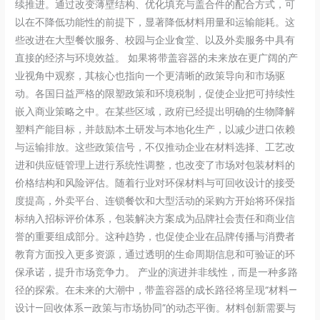
续推进。通过改变薄壁结构、优化填充与盖合件的配合方式，可
以在不降低功能性的前提下，显著降低材料用量和运输能耗。这
些改进在大型餐饮服务、校园与企业食堂、以及外卖服务中具有
直接的经济与环境效益。 如果将带盖容器的未来放在更广阔的产
业视角中观察，其核心也指向一个更清晰的政策导向和市场驱
动。各国日益严格的限塑政策和环境税制，促使企业把可持续性
嵌入商业策略之中。在某些区域，政府已经提出明确的生物降解
塑料产能目标，并鼓励本土研发与本地化生产，以减少进口依赖
与运输排放。这些政策信号，不仅推动企业在材料选择、工艺改
进和供应链管理上进行系统性调整，也改变了市场对包装材料的
价格结构和风险评估。随着行业对环保材料与可回收设计的接受
度提高，外卖平台、连锁餐饮和大型活动的采购方开始将环保指
标纳入招标评价体系，包装解决方案成为品牌社会责任和商业信
誉的重要组成部分。这种趋势，也促使企业在品牌传播与消费者
教育方面投入更多资源，通过透明的生命周期信息和可验证的环
保承诺，提升市场竞争力。 产业的演进并非线性，而是一种多路
径的探索。在未来的大潮中，带盖容器的成长路径将呈现“材料—
设计—回收体系—政策与市场协同”的动态平衡。材料创新需要与