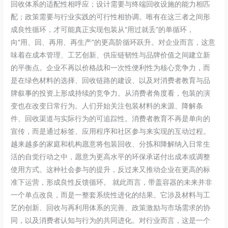
回收体系的适配性相呼应；设计需要与终端回收设施的能力相匹
配；政策需要与行业实践的可行性相协调。唯有在这三者之间形
成良性循环，才可能真正实现包装从“用过就丢”的单循环，
向“用、回、再用、再生产”的更高阶循环跃升。对企业而言，这意
味着在成本管理、工艺创新、供应链韧性与品牌价值之间建立新
的平衡点。企业不再以价格战和一次性便利性为核心竞争力，而
是在绿色材料的选择、回收链路的建设、以及对消费者教育与品
牌叙事的投资上形成持续的竞争力。从消费者角度看，包装的演
变也在改变日常行为。人们开始关注包装材料的来源、降解条
件、回收渠道与实际行为的可追踪性。消费者教育不再是单向的
宣传，而是通过标签、应用程序和社区参与来实现的互动过程。
越来越多的家庭和机构愿意将包装回收、分拣和降解纳入日常生
活的自觉行动之中，愿意为更高水平的环保承诺付出成本或调整
使用方式。这种社会参与的提升，反过来又推动企业在更高的标
准下运营，形成良性反馈循环。 就此而言，带盖容器的未来并非
一个单点改良，而是一整套系统性进化的结果。它涉及材料与工
艺的创新、回收与再利用体系的完善、政策激励与市场需求的协
同，以及消费者认知与行为的共同进化。对行业而言，这是一个