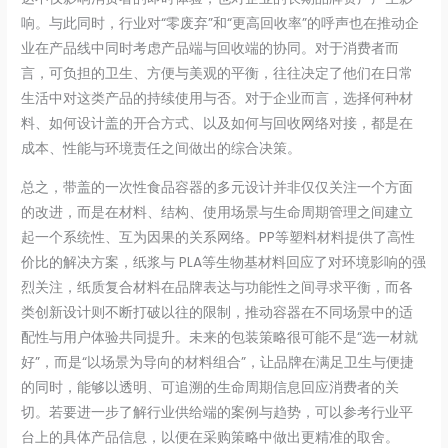
响。与此同时，行业对“零废弃”和“更高回收率”的呼声也在推动企
业在产品线中同时考虑产品端与回收端的协同。对于消费者而
言，可负担的卫生、方便与美观的平衡，往往决定了他们在日常
生活中对这类产品的持续使用与否。对于企业而言，选择何种材
料、如何设计盖的开合方式、以及如何与回收网络对接，都是在
成本、性能与环境责任之间做出的综合决策。
总之，带盖的一次性食品容器的多元设计并非仅仅关注一个方面
的改进，而是在材料、结构、使用场景与生命周期管理之间建立
起一个系统性、互为因果的关系网络。PP等塑料材料提供了高性
价比的解决方案，纸浆与 PLA等生物基材料回应了对环境影响的强
烈关注，纸质复合材料在品牌表达与功能性之间寻求平衡，而各
类创新设计则不断打破以往的限制，推动容器在不同场景中的适
配性与用户体验共同提升。未来的包装策略很可能不是“选一材就
好”，而是“以场景为导向的材料组合”，让品牌在满足卫生与便捷
的同时，能够以透明、可追溯的生命周期信息回应消费者的关
切。若要进一步了解行业供给端的案例与趋势，可以参考行业平
台上的具体产品信息，以便在采购策略中做出更精准的取舍。