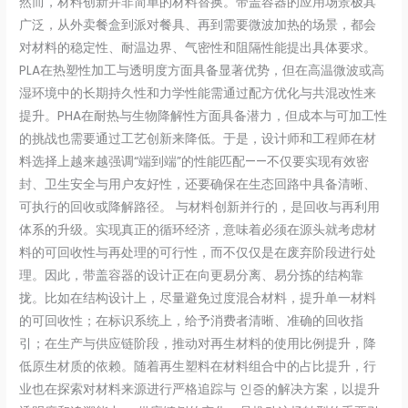
然而，材料创新并非简单的材料替换。带盖容器的应用场景极其
广泛，从外卖餐盒到派对餐具、再到需要微波加热的场景，都会
对材料的稳定性、耐温边界、气密性和阻隔性能提出具体要求。
PLA在热塑性加工与透明度方面具备显著优势，但在高温微波或高
湿环境中的长期持久性和力学性能需通过配方优化与共混改性来
提升。PHA在耐热与生物降解性方面具备潜力，但成本与可加工性
的挑战也需要通过工艺创新来降低。于是，设计师和工程师在材
料选择上越来越强调“端到端”的性能匹配——不仅要实现有效密
封、卫生安全与用户友好性，还要确保在生态回路中具备清晰、
可执行的回收或降解路径。 与材料创新并行的，是回收与再利用
体系的升级。实现真正的循环经济，意味着必须在源头就考虑材
料的可回收性与再处理的可行性，而不仅仅是在废弃阶段进行处
理。因此，带盖容器的设计正在向更易分离、易分拣的结构靠
拢。比如在结构设计上，尽量避免过度混合材料，提升单一材料
的可回收性；在标识系统上，给予消费者清晰、准确的回收指
引；在生产与供应链阶段，推动对再生材料的使用比例提升，降
低原生材质的依赖。随着再生塑料在材料组合中的占比提升，行
业也在探索对材料来源进行严格追踪与 인증的解决方案，以提升