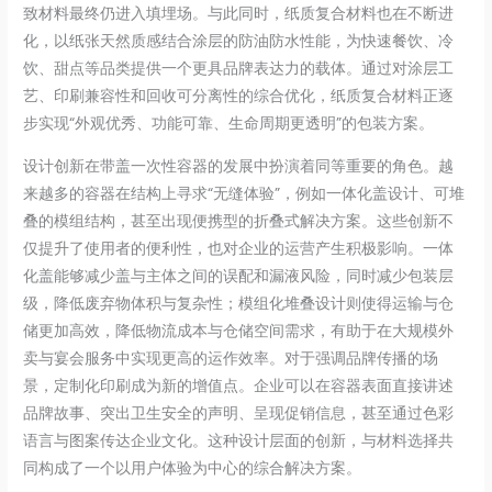
致材料最终仍进入填埋场。与此同时，纸质复合材料也在不断进
化，以纸张天然质感结合涂层的防油防水性能，为快速餐饮、冷
饮、甜点等品类提供一个更具品牌表达力的载体。通过对涂层工
艺、印刷兼容性和回收可分离性的综合优化，纸质复合材料正逐
步实现“外观优秀、功能可靠、生命周期更透明”的包装方案。
设计创新在带盖一次性容器的发展中扮演着同等重要的角色。越
来越多的容器在结构上寻求“无缝体验”，例如一体化盖设计、可堆
叠的模组结构，甚至出现便携型的折叠式解决方案。这些创新不
仅提升了使用者的便利性，也对企业的运营产生积极影响。一体
化盖能够减少盖与主体之间的误配和漏液风险，同时减少包装层
级，降低废弃物体积与复杂性；模组化堆叠设计则使得运输与仓
储更加高效，降低物流成本与仓储空间需求，有助于在大规模外
卖与宴会服务中实现更高的运作效率。对于强调品牌传播的场
景，定制化印刷成为新的增值点。企业可以在容器表面直接讲述
品牌故事、突出卫生安全的声明、呈现促销信息，甚至通过色彩
语言与图案传达企业文化。这种设计层面的创新，与材料选择共
同构成了一个以用户体验为中心的综合解决方案。