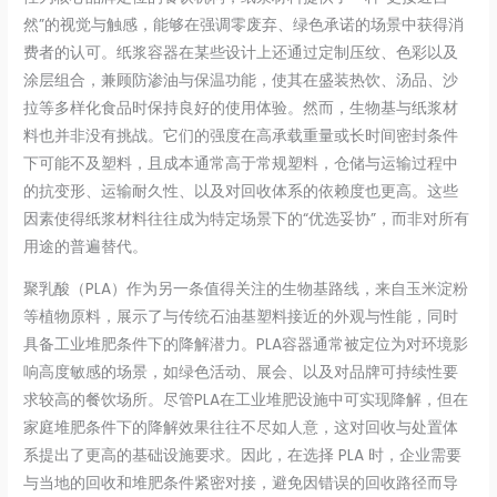
然”的视觉与触感，能够在强调零废弃、绿色承诺的场景中获得消
费者的认可。纸浆容器在某些设计上还通过定制压纹、色彩以及
涂层组合，兼顾防渗油与保温功能，使其在盛装热饮、汤品、沙
拉等多样化食品时保持良好的使用体验。然而，生物基与纸浆材
料也并非没有挑战。它们的强度在高承载重量或长时间密封条件
下可能不及塑料，且成本通常高于常规塑料，仓储与运输过程中
的抗变形、运输耐久性、以及对回收体系的依赖度也更高。这些
因素使得纸浆材料往往成为特定场景下的“优选妥协”，而非对所有
用途的普遍替代。
聚乳酸（PLA）作为另一条值得关注的生物基路线，来自玉米淀粉
等植物原料，展示了与传统石油基塑料接近的外观与性能，同时
具备工业堆肥条件下的降解潜力。PLA容器通常被定位为对环境影
响高度敏感的场景，如绿色活动、展会、以及对品牌可持续性要
求较高的餐饮场所。尽管PLA在工业堆肥设施中可实现降解，但在
家庭堆肥条件下的降解效果往往不尽如人意，这对回收与处置体
系提出了更高的基础设施要求。因此，在选择 PLA 时，企业需要
与当地的回收和堆肥条件紧密对接，避免因错误的回收路径而导