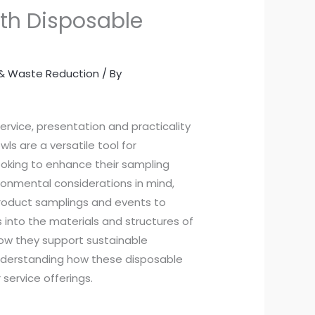
ith Disposable
y & Waste Reduction
/ By
rvice, presentation and practicality
ls are a versatile tool for
looking to enhance their sampling
ronmental considerations in mind,
roduct samplings and events to
s into the materials and structures of
how they support sustainable
understanding how these disposable
service offerings.