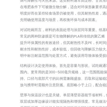
调可降解性与天然来源。这类材料通常由淀粉、甘蔗渣
在堆肥条件下可被微生物分解，适合对环保形象要求高
明度好而在某些轻食场景仍被使用，但其耐热性差，遇
先明确使用温度与场景，再权衡环保与成本因素。
对试吃碗而言，材料的表面处理与涂层同等重要。纸基
常见的两种防渗膜是可生物降解的PLA和传统的聚乙烯（
提升环保属性的有效途径，但其耐热性不及PE，长时间
耐水性和耐热性好，成本较低，但回收与降解压力较大
明中标注耐温范围与处置方式，避免误用导致体验受损
结构设计决定使用体验。首先是容量与形状。试吃碗通常
围内。更常用的是300–500毫升规格，这一范围既
持。口径与底部尺寸的比例需兼顾盛放、舀取和运输稳
放与携带时需额外注意防溅。底部略小于上口，配合稳
壁厚与保温设计也是关键。单层薄壁容器能节省材料，
双层或加厚边缘设计能实现隔热和增强强度。常见做法