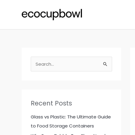
Skip
to
content
S
e
a
r
c
Recent Posts
h
f
Glass vs Plastic: The Ultimate Guide
o
to Food Storage Containers
r