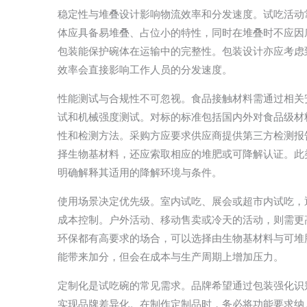
稳定性与堆叠设计影响物流效率和分发速度。试吃活动
体应具备易堆叠、占位小的特性，同时在堆叠时不应因
包装能保护碗体在运输中的完整性。包装设计亦应考虑
效率会直接影响工作人员的分发速度。
性能测试与合规性不可忽视。食品接触材料需通过相关
试和机械强度测试。对标的标准包括国内外对食品级材
性和检测方法。采购方应要求供应商提供第三方检测报
择生物基材料，还应索取相应的堆肥或可降解认证。此
明确解释其适用的降解环境与条件。
使用场景决定优先级。室内试吃、展会或超市内试吃，
成本控制。户外活动、移动售卖或冷天的活动，则需更
环保都有高要求的场合，可以选择由生物基材料与可堆
能带来加分，但会在成本与生产周期上增加压力。
定制化是试吃碗的常见需求。品牌希望通过包装强化识
实现品牌差异化。在制作定制品时，务必将功能要求纳