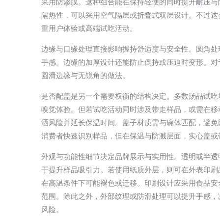
采用防渗膜。这种组合能在保持轻便的同时提升耐压与
隔热性，可以采用空气隔层或折叠式双层设计。不过这
重用户体验或高端试吃活动。
边缘与口缘处理直接影响握持舒适度与安全性。圆角处
手感。边缘的加厚设计还能防止倒持或压迫时变形。对
圆滑边缘与无锐角的做法。
是否配盖是另一个需要权衡的结构决定。多数汤品试吃
嗅觉体验。但若试吃活动同时涉及带走样品，或需在移
洒风险并延长保温时间。盖子材质需与碗体匹配，避免
消费者快速识别样品，但在保温与防溅层面，实心盖或
外观与功能性细节决定品牌展示与实用性。透明或半透
于提升样品吸引力。若使用纸质外层，则可在外表印刷
在高温条件下可能褪色或迁移。印刷设计应采用食品安
范围。除此之外，外部纹理或防滑处理可以提升手感，
风险。