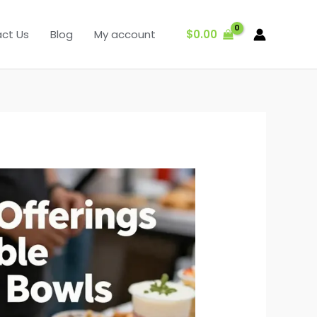
$
0.00
ct Us
Blog
My account