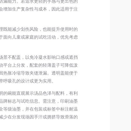
防漏能力。若追求更轻的手感与更出色的
会增加生产复杂性与成本，因此适用于注
理既能减少划伤风险，也能提升使用时的
于面向儿童或家庭的试吃活动，优先考虑
场景不配盖，以免冷凝水影响口感或遮挡
动平台上分发，配套的轻薄盖子可降低泼
因热胀冷缩导致夹缝泄漏。透明盖能便于
带呼吸孔的设计或更为实用。
明的碗能直观展示汤品色泽与配料，有利
品牌标志与试吃信息。需注意，印刷油墨
全等级油墨，并在包装或标签中标注耐温
减少在分发现场因手汗或拥挤导致滑落的