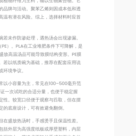
或植物纤维为主料，辅以生物聚合物。它
的品牌与活动。聚苯乙烯则因成本低和透
高温有潜在风险。综上，选择材料时应首
碗若未作防渗处理，遇热汤会出现渗漏。
PE）。PLA在工业堆肥条件下可降解，是
盛放高温汤品可能导致膜结构变形。PE膜
。若以纸质碗为基础，推荐在配套应用说
或环境争议。
以小容量为主，常见在100–500毫升范
能保证一次试吃的合适分量，也便于稳定握
定性。较宽口径便于观察与舀取，但在摆
定的底座设计，可有效避免翻倒。
但在盛放热汤时，手感烫手且保温性差。
包括外层为高强度纸板或厚壁塑料，内层