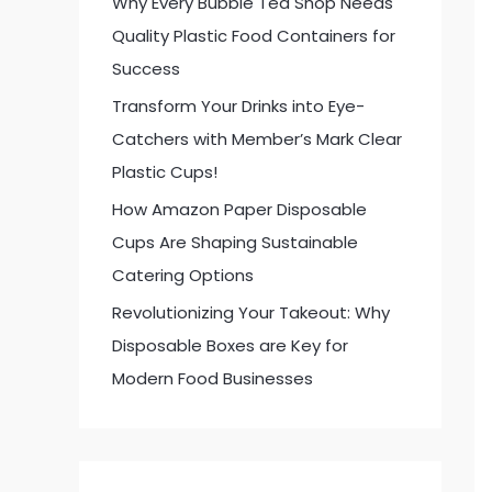
Why Every Bubble Tea Shop Needs
:
Quality Plastic Food Containers for
Success
Transform Your Drinks into Eye-
Catchers with Member’s Mark Clear
Plastic Cups!
How Amazon Paper Disposable
Cups Are Shaping Sustainable
Catering Options
Revolutionizing Your Takeout: Why
Disposable Boxes are Key for
Modern Food Businesses