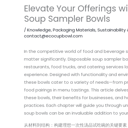
Elevate Your Offerings w
Soup Sampler Bowls
/
Knowledge
,
Packaging Materials
,
Sustainabilit
contact@ecocupbowl.com
In the competitive world of food and beverage se
matter significantly. Disposable soup sampler bow
restaurants, food trucks, and catering services 
experience. Designed with functionality and envi
these bowls cater to a variety of needs—from p
food pairings in menu tastings. This article delve
these bowls, their benefits for businesses, and 
practices. Each chapter will guide you through 
soup bowls can be an invaluable addition to your 
从材料到结构：构建理想一次性汤品试吃碗的关键要素